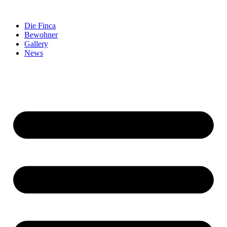
Zum
Inhalt
Die Finca
springen
Bewohner
Gallery
News