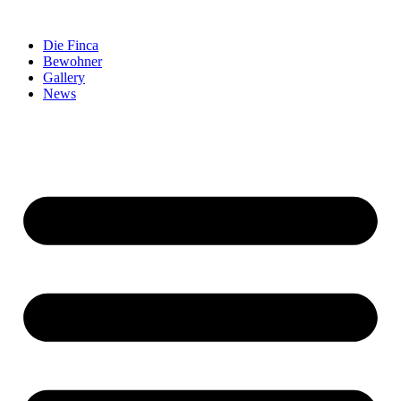
Zum
Inhalt
Die Finca
springen
Bewohner
Gallery
News