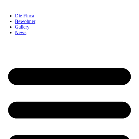
Zum
Inhalt
Die Finca
springen
Bewohner
Gallery
News