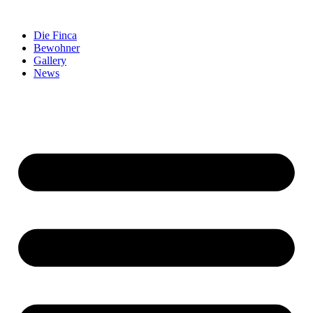
Zum
Inhalt
Die Finca
springen
Bewohner
Gallery
News