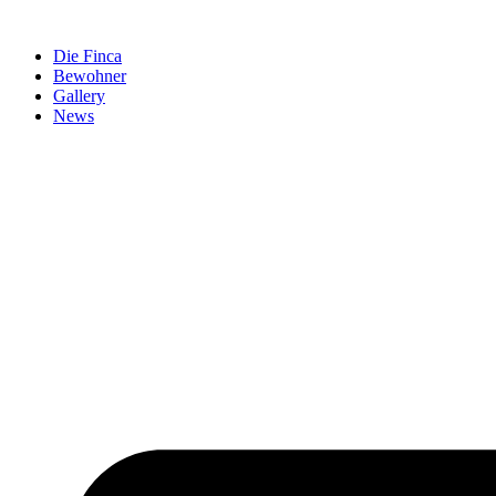
Zum
Inhalt
Die Finca
springen
Bewohner
Gallery
News