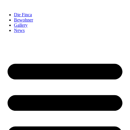
Zum
Inhalt
Die Finca
springen
Bewohner
Gallery
News