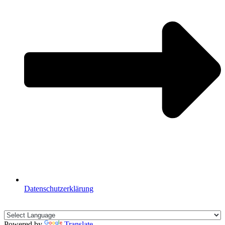
Datenschutzerklärung
🇩🇪🇪🇸🇬🇧🇫🇷
Powered by
Translate